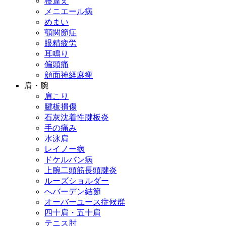
寝違え
メニエール病
めまい
顎関節症
眼精疲労
耳鳴り
偏頭痛
顔面神経麻痺
肩・腕
肩こり
腱板損傷
石灰沈着性腱板炎
手の痛み
水泳肩
レイノー病
ドケルバン病
上腕二頭筋長頭腱炎
ルーズショルダー
へバーデン結節
オーバーユース症候群
四十肩・五十肩
テニス肘