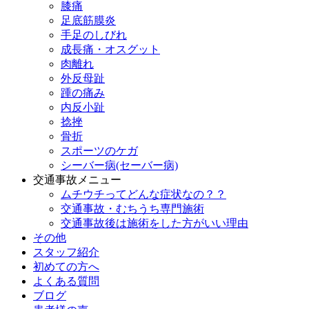
膝痛
足底筋膜炎
手足のしびれ
成長痛・オスグット
肉離れ
外反母趾
踵の痛み
内反小趾
捻挫
骨折
スポーツのケガ
シーバー病(セーバー病)
交通事故メニュー
ムチウチってどんな症状なの？？
交通事故・むちうち専門施術
交通事故後は施術をした方がいい理由
その他
スタッフ紹介
初めての方へ
よくある質問
ブログ