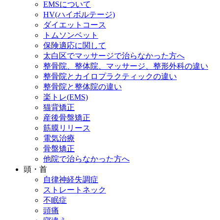
EMSについて
HV(ハイボルテージ)
ダイエットコース
トムソンベット
保険適応に関して
太白区でマッサージで治らなかった方へ
整骨院、整体院、マッサージ、整形外科の違い
整骨院とカイロプラクティックの違い
整骨院と整体院の違い
楽トレ(EMS)
猫背矯正
産後骨盤矯正
筋膜リリース
電気治療
骨盤矯正
他院で治らなかった方へ
頭・首
自律神経失調症
ストレートネック
不眠症
頭痛