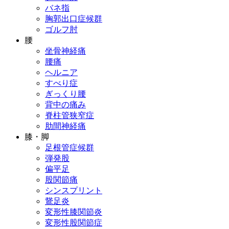
バネ指
胸郭出口症候群
ゴルフ肘
腰
坐骨神経痛
腰痛
ヘルニア
すべり症
ぎっくり腰
背中の痛み
脊柱管狭窄症
肋間神経痛
膝・脚
足根管症候群
弾発股
偏平足
股関節痛
シンスプリント
鵞足炎
変形性膝関節炎
変形性股関節症