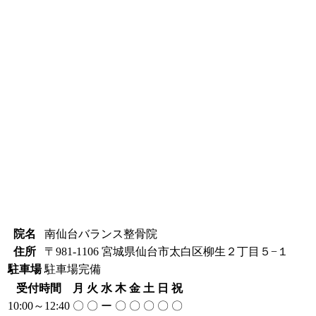
院名
南仙台バランス整骨院
住所
〒981-1106 宮城県仙台市太白区柳生２丁目５−１
駐車場
駐車場完備
受付時間
月
火
水
木
金
土
日
祝
10:00～12:40
〇
〇
ー
〇
〇
〇
〇
〇