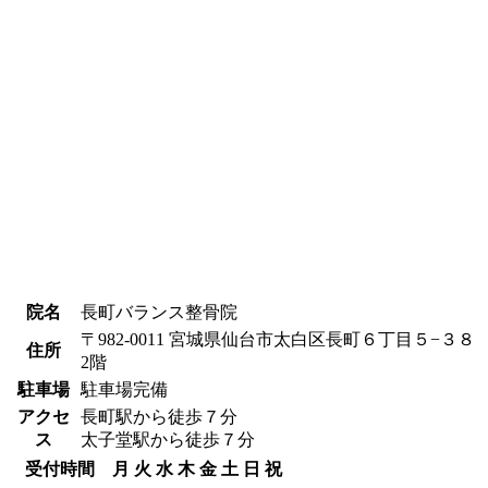
院名
長町バランス整骨院
〒982-0011 宮城県仙台市太白区長町６丁目５−３８
住所
2階
駐車場
駐車場完備
アクセ
長町駅から徒歩７分
ス
太子堂駅から徒歩７分
受付時間
月
火
水
木
金
土
日
祝