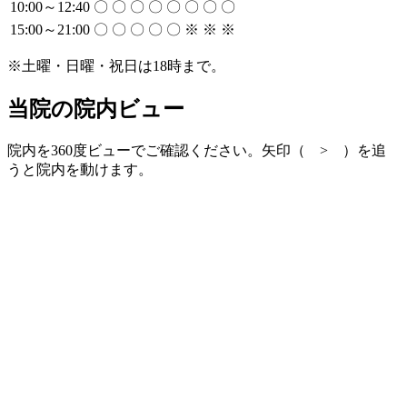
10:00～12:40
〇
〇
〇
〇
〇
〇
〇
〇
15:00～21:00
〇
〇
〇
〇
〇
※
※
※
※土曜・日曜・祝日は18時まで。
当院の院内ビュー
院内を360度ビューでご確認ください。矢印（ > ）を追
うと院内を動けます。