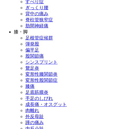
すべり症
ぎっくり腰
背中の痛み
脊柱管狭窄症
肋間神経痛
膝・脚
足根管症候群
弾発股
偏平足
股関節痛
シンスプリント
鵞足炎
変形性膝関節炎
変形性股関節症
膝痛
足底筋膜炎
手足のしびれ
成長痛・オスグット
肉離れ
外反母趾
踵の痛み
内反小趾