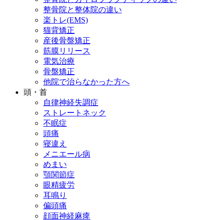
整骨院と整体院の違い
楽トレ(EMS)
猫背矯正
産後骨盤矯正
筋膜リリース
電気治療
骨盤矯正
他院で治らなかった方へ
頭・首
自律神経失調症
ストレートネック
不眠症
頭痛
寝違え
メニエール病
めまい
顎関節症
眼精疲労
耳鳴り
偏頭痛
顔面神経麻痺