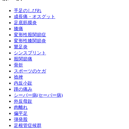
手足のしびれ
成長痛・オスグット
足底筋膜炎
膝痛
変形性股関節症
変形性膝関節炎
鵞足炎
シンスプリント
股関節痛
骨折
スポーツのケガ
捻挫
内反小趾
踵の痛み
シーバー病(セーバー病)
外反母趾
肉離れ
偏平足
弾発股
足根管症候群