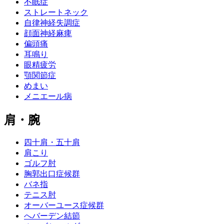
不眠症
ストレートネック
自律神経失調症
顔面神経麻痺
偏頭痛
耳鳴り
眼精疲労
顎関節症
めまい
メニエール病
肩・腕
四十肩・五十肩
肩こり
ゴルフ肘
胸郭出口症候群
バネ指
テニス肘
オーバーユース症候群
へバーデン結節