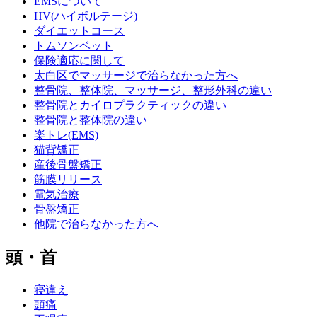
EMSについて
HV(ハイボルテージ)
ダイエットコース
トムソンベット
保険適応に関して
太白区でマッサージで治らなかった方へ
整骨院、整体院、マッサージ、整形外科の違い
整骨院とカイロプラクティックの違い
整骨院と整体院の違い
楽トレ(EMS)
猫背矯正
産後骨盤矯正
筋膜リリース
電気治療
骨盤矯正
他院で治らなかった方へ
頭・首
寝違え
頭痛