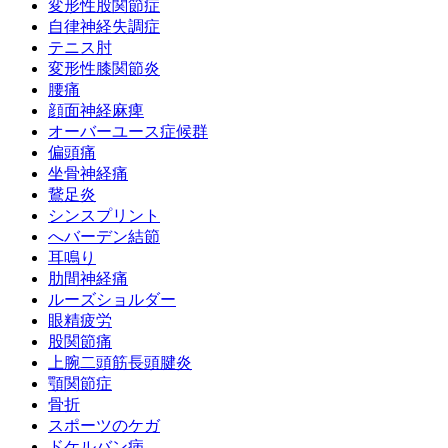
変形性股関節症
自律神経失調症
テニス肘
変形性膝関節炎
腰痛
顔面神経麻痺
オーバーユース症候群
偏頭痛
坐骨神経痛
鵞足炎
シンスプリント
へバーデン結節
耳鳴り
肋間神経痛
ルーズショルダー
眼精疲労
股関節痛
上腕二頭筋長頭腱炎
顎関節症
骨折
スポーツのケガ
ドケルバン病