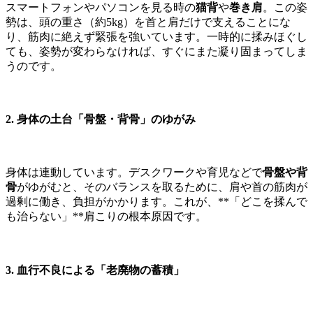
スマートフォンやパソコンを見る時の
猫背
や
巻き肩
。この姿
勢は、頭の重さ（約5kg）を首と肩だけで支えることにな
り、筋肉に絶えず緊張を強いています。一時的に揉みほぐし
ても、姿勢が変わらなければ、すぐにまた凝り固まってしま
うのです。
2. 身体の土台「骨盤・背骨」のゆがみ
身体は連動しています。デスクワークや育児などで
骨盤や背
骨
がゆがむと、そのバランスを取るために、肩や首の筋肉が
過剰に働き、負担がかかります。これが、**「どこを揉んで
も治らない」**肩こりの根本原因です。
3. 血行不良による「老廃物の蓄積」