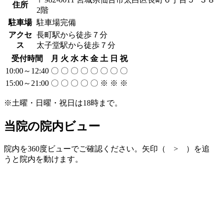
住所
2階
駐車場
駐車場完備
アクセ
長町駅から徒歩７分
ス
太子堂駅から徒歩７分
受付時間
月
火
水
木
金
土
日
祝
10:00～12:40
〇
〇
〇
〇
〇
〇
〇
〇
15:00～21:00
〇
〇
〇
〇
〇
※
※
※
※土曜・日曜・祝日は18時まで。
当院の院内ビュー
院内を360度ビューでご確認ください。矢印（ > ）を追
うと院内を動けます。