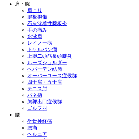
肩・腕
肩こり
腱板損傷
石灰沈着性腱板炎
手の痛み
水泳肩
レイノー病
ドケルバン病
上腕二頭筋長頭腱炎
ルーズショルダー
へバーデン結節
オーバーユース症候群
四十肩・五十肩
テニス肘
バネ指
胸郭出口症候群
ゴルフ肘
腰
坐骨神経痛
腰痛
ヘルニア