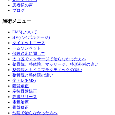
患者様の声
ブログ
施術メニュー
EMSについて
HV(ハイボルテージ)
ダイエットコース
トムソンベット
保険適応に関して
太白区でマッサージで治らなかった方へ
整骨院、整体院、マッサージ、整形外科の違い
整骨院とカイロプラクティックの違い
整骨院と整体院の違い
楽トレ(EMS)
猫背矯正
産後骨盤矯正
筋膜リリース
電気治療
骨盤矯正
他院で治らなかった方へ