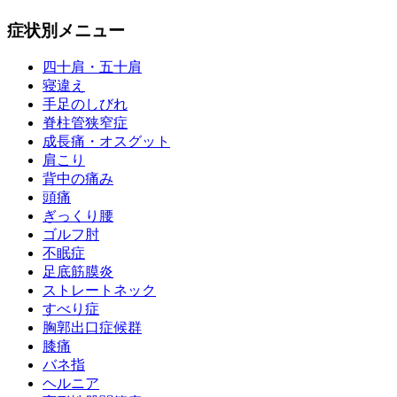
症状別メニュー
四十肩・五十肩
寝違え
手足のしびれ
脊柱管狭窄症
成長痛・オスグット
肩こり
背中の痛み
頭痛
ぎっくり腰
ゴルフ肘
不眠症
足底筋膜炎
ストレートネック
すべり症
胸郭出口症候群
膝痛
バネ指
ヘルニア