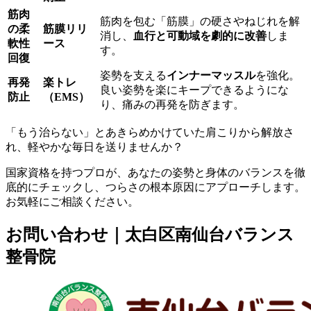
筋肉
筋肉を包む「筋膜」の硬さやねじれを解
の柔
筋膜リリ
消し、
血行と可動域を劇的に改善
しま
軟性
ース
す。
回復
姿勢を支える
インナーマッスル
を強化。
再発
楽トレ
良い姿勢を楽にキープできるようにな
防止
（EMS）
り、痛みの再発を防ぎます。
「もう治らない」とあきらめかけていた肩こりから解放さ
れ、軽やかな毎日を送りませんか？
国家資格を持つプロが、あなたの姿勢と身体のバランスを徹
底的にチェックし、つらさの根本原因にアプローチします。
お気軽にご相談ください。
お問い合わせ｜太白区南仙台バランス
整骨院