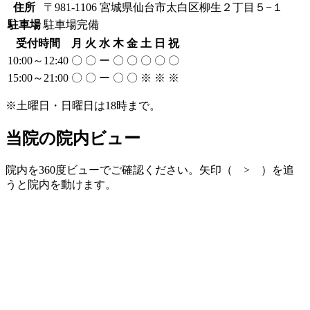
住所
〒981-1106 宮城県仙台市太白区柳生２丁目５−１
駐車場
駐車場完備
受付時間
月
火
水
木
金
土
日
祝
10:00～12:40
〇
〇
ー
〇
〇
〇
〇
〇
15:00～21:00
〇
〇
ー
〇
〇
※
※
※
※土曜日・日曜日は18時まで。
当院の院内ビュー
院内を360度ビューでご確認ください。矢印（ > ）を追
うと院内を動けます。