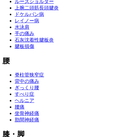
ルーズショルダー
上腕二頭筋長頭腱炎
ドケルバン病
レイノー病
水泳肩
手の痛み
石灰沈着性腱板炎
腱板損傷
腰
脊柱管狭窄症
背中の痛み
ぎっくり腰
すべり症
ヘルニア
腰痛
坐骨神経痛
肋間神経痛
膝・脚