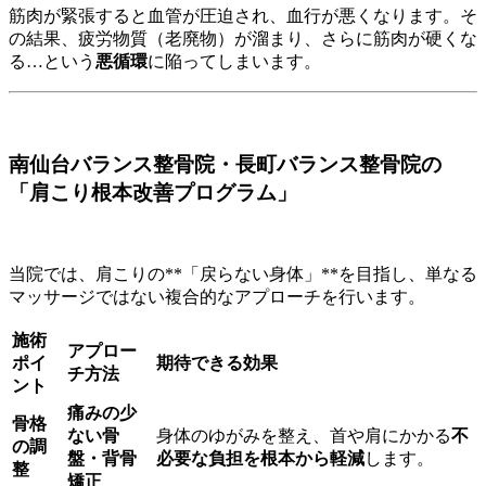
筋肉が緊張すると血管が圧迫され、血行が悪くなります。そ
の結果、疲労物質（老廃物）が溜まり、さらに筋肉が硬くな
る…という
悪循環
に陥ってしまいます。
南仙台バランス整骨院・長町バランス整骨院の
「肩こり根本改善プログラム」
当院では、肩こりの**「戻らない身体」**を目指し、単なる
マッサージではない複合的なアプローチを行います。
施術
アプロー
ポイ
期待できる効果
チ方法
ント
痛みの少
骨格
ない骨
身体のゆがみを整え、首や肩にかかる
不
の調
盤・背骨
必要な負担を根本から軽減
します。
整
矯正